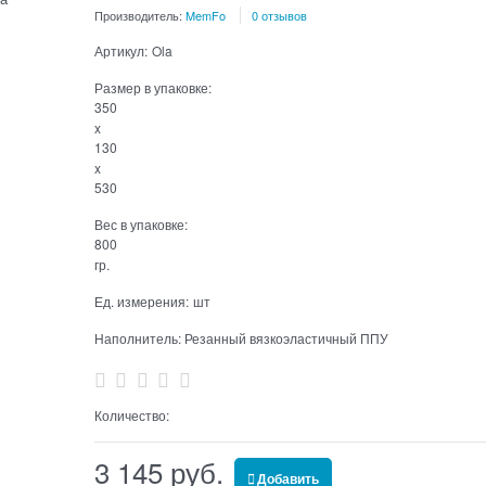
Производитель:
MemFo
0 отзывов
Артикул:
Ola
Размер в упаковке:
350
x
130
x
530
Вес в упаковке:
800
гр.
Ед. измерения:
шт
Наполнитель:
Резанный вязкоэластичный ППУ
Количество:
3 145
 руб.
Добавить