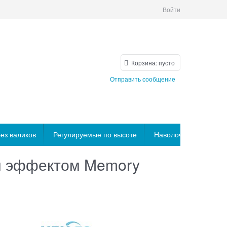
Войти
Корзина:
пусто
Отправить сообщение
ез валиков
Регулируемые по высоте
Наволочки
Матр
м эффектом Memory