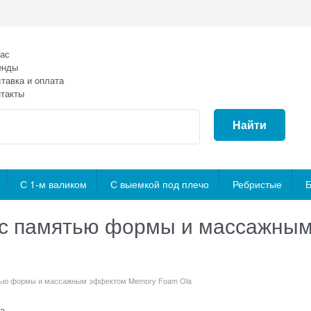
ас
енды
тавка и оплата
такты
Найти
С 1-м валиком
С выемкой под плечо
Ребристые
Б
 с памятью формы и массажны
тью формы и массажным эффектом Memory Foam Ola
а