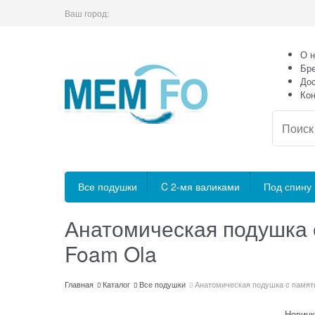
Ваш город:
О н
Бр
Дос
Кон
Все подушки
C 2-мя валиками
Под спину
Анатомическая подушка
Foam Ola
Главная
Каталог
Все подушки
Анатомическая подушка с памя
Новинк